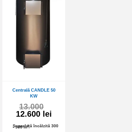
Centrală CANDLE 50
KW
13.000
12.600 lei
Suprafață încălzită 300
2
- 500 m