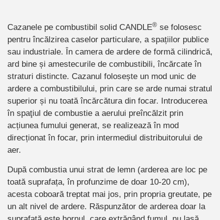
®
Cazanele pe combustibil solid CANDLE
se folosesc
pentru încălzirea caselor particulare, a spațiilor publice
sau industriale. În camera de ardere de formă cilindrică,
ard bine și amestecurile de combustibili, încărcate în
straturi distincte. Cazanul folosește un mod unic de
ardere a combustibilului, prin care se arde numai stratul
superior și nu toată încărcătura din focar. Introducerea
în spaţiul de combustie a aerului preîncălzit prin
acțiunea fumului generat, se realizează în mod
direcționat în focar, prin intermediul distribuitorului de
aer.
După combustia unui strat de lemn (arderea are loc pe
toată suprafața, în profunzime de doar 10-20 cm),
acesta coboară treptat mai jos, prin propria greutate, pe
un alt nivel de ardere. Răspunzător de arderea doar la
suprafaţă este hornul, care extrăgând fumul, nu lasă