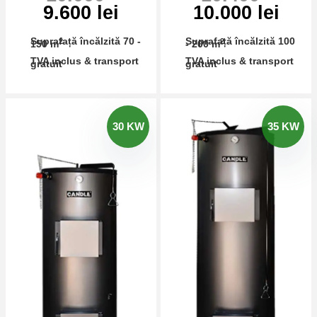
9.600 lei
10.000 lei
Suprafață încălzită 70 -
Suprafață încălzită 100
2
2
150 m
- 200 m
TVA inclus & transport
TVA inclus & transport
gratuit
gratuit
30 KW
35 KW