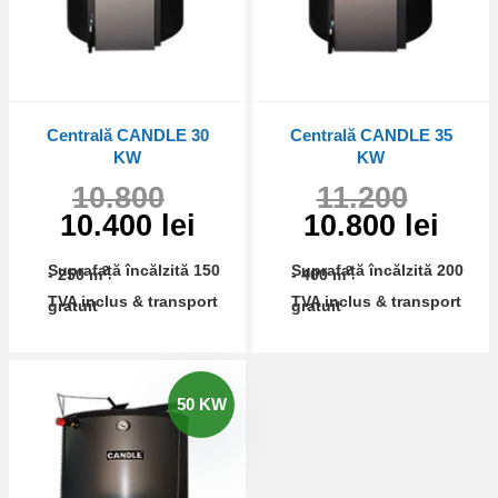
Centrală CANDLE 30
Centrală CANDLE 35
KW
KW
10.800
11.200
10.400 lei
10.800 lei
Suprafață încălzită 150
Suprafață încălzită 200
2
2
- 250 m
- 400 m
TVA inclus & transport
TVA inclus & transport
gratuit
gratuit
50 KW